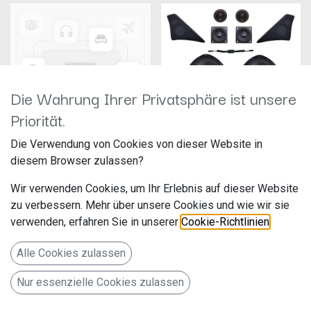
Die Wahrung Ihrer Privatsphäre ist unsere
Priorität.
Die Verwendung von Cookies von dieser Website in
Jehnert 11080 Radio-Adapterkabel für
Jehnert Soundpaket 1 Standard für
diesem Browser zulassen?
MBUX Mercedes
Mercedes Sprinter
Hersteller: Jehnert
Hersteller: Jehnert
Wir verwenden Cookies, um Ihr Erlebnis auf dieser Website
Artikelnummer: 11080
Artikelnummer: 69781-62
zu verbessern. Mehr über unsere Cookies und wie wir sie
verwenden, erfahren Sie in unserer
Cookie-Richtlinien
.
79,90
€
1.229,00
€
Klang-Performance für den
neuen Mercedes Sprinter ab
Baujahr 2018 W907/W910
Alle Cookies zulassen
(passend nur für Fahrzeuge
ohne Verdunkelungsrollo für
Fahrzeuge mit Abdeckklappen
Nur essenzielle Cookies zulassen
auf dem Armaturenbrett und
E3D-Schnittstelle)