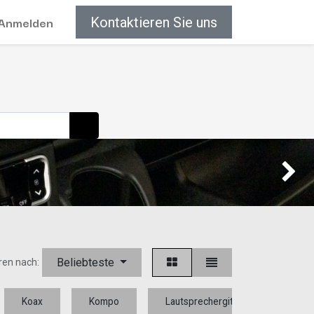
Anmelden
Kontaktieren Sie uns
Weiter
Beliebteste
ren nach:
Koax
Kompo
Lautsprechergitter
Tief