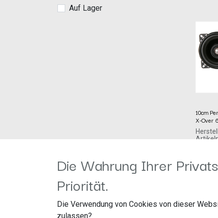
Auf Lager
10cm Per
X-Over
Herstel
Artike
acv G
149,99
Straßb
Die Wahrung Ihrer Privats
41812 
Priorität.
Die Verwendung von Cookies von dieser Websi
zulassen?