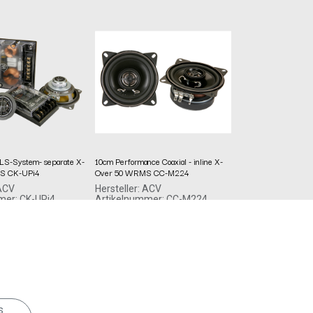
LS-System- separate X-
10cm Performance Coaxial - inline X-
S CK-UPi4
Over 50 WRMS CC-M224
 ACV
Hersteller: ACV
mer: CK-UPi4
Artikelnummer: CC-M224
acv GmbH
99,99
€
 Allee 10-12
Straßburger Allee 10-12
lenz
41812 Erkelenz
Deutschland www.acvgmbh.de
Deutschland www.acvgmbh.de
s