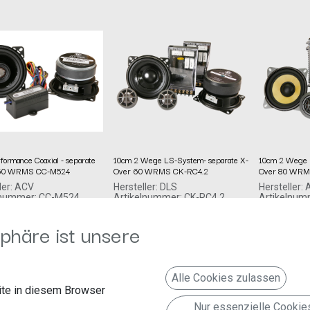
formance Coaxial - separate
10cm 2 Wege LS-System- separate X-
10cm 2 Wege 
 60 WRMS CC-M524
Over 60 WRMS CK-RC4.2
Over 80 WRM
ler: ACV
Hersteller: DLS
Hersteller:
lnummer: CC-M524
Artikelnummer: CK-RC4.2
Artikelnum
mbH
DLS
acv GmbH
€
209,99
€
399,99
€
urger Allee 10-12
Idrottsvägen 37B
Straßburger
phäre ist unsere
Örebro, Schweden, 702 32
Erkelenz
support@dls.se
41812 Erke
Deutschland www.acvgmbh.de
http://www.dls.se
verantwortliche Person:
acv GmbH
Alle Cookies zulassen
Straßburger Allee 10-12
te in diesem Browser
Baden-Württemberg
Erkelenz, Deutschland, 481812
Nur essenzielle Cookie