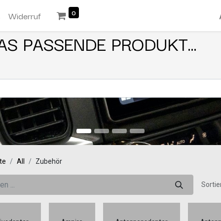
0
n
Widerruf
AS PASSENDE PRODUKT...
te
All
Zubehör
Sortie