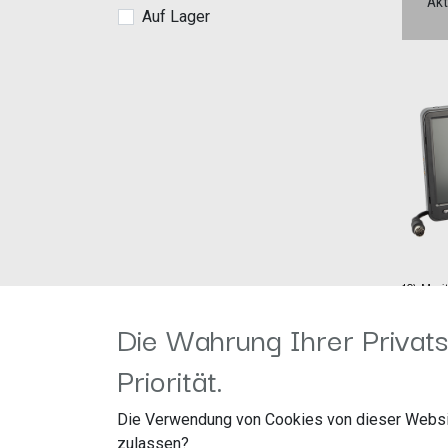
Akt
Auf Lager
10\ Monit
Eingänge
Die Wahrung Ihrer Privats
Herstel
Artike
acv G
Priorität.
299,81
Straßb
41812 
Die Verwendung von Cookies von dieser Websi
zulassen?