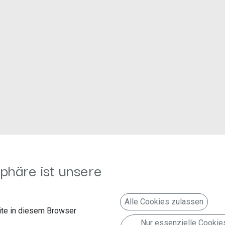
Folgen Sie uns
Kontakt aufnehmen
phäre ist unsere
g
Faceboook
info@autoradioland.de
Twitter
+49 (2151) 8509-0
(Fax 
Alle Cookies zulassen
te in diesem Browser
Linkedin
Nur essenzielle Cookie