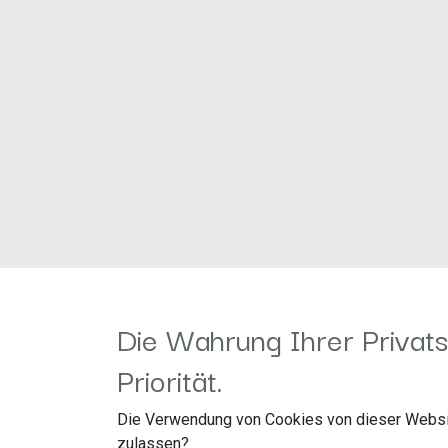
Information
Kundenservice
Die Wahrung Ihrer Privats
Öffnungszeiten
Wiederufsbelehrun
Priorität.
Unser Unternehmen
A
GB's
Die Verwendung von Cookies von dieser Websi
Z
ahlung&Versand
I
mpressum
zulassen?