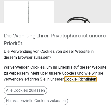
Die Wahrung Ihrer Privatsphäre ist unsere
Priorität.
Die Verwendung von Cookies von dieser Website in
12V Antenne aktiv
Aktivsystemadapter
diesem Browser zulassen?
UKW/DAB+/GPS/GLONASS für
BMW/Landrover/Rover 17Pin>Cinch
stirnseitige Montage bei Lieferwagen
13-1020-51
Wir verwenden Cookies, um Ihr Erlebnis auf dieser Website
Hersteller: Dietz
Hersteller: ACV
Artikelnummer: DZ_2301_01
Artikelnummer: 13-1020-51
zu verbessern. Mehr über unsere Cookies und wie wir sie
Audiotechnick Dietz Vertriebs-
acv GmbH
verwenden, erfahren Sie in unserer
Cookie-Richtlinien
.
GmbH
Straßburger Allee 10-12
79,00
€
49,90
€
Maybachstraße 10
41812 Erkelenz
Alle Cookies zulassen
67269 Grünstadt
Deutschland www.acvgmbh.de
Deutschland www.dietz.gmbh
Aktivsystemadapter
Nur essenzielle Cookies zulassen
12V Antenne aktiv
BMW/Landrover/Rover
UKW/DAB+/GPS/GLONASS für
17Pin>Cinch 13-1020-51
stirnseitige Montage bei