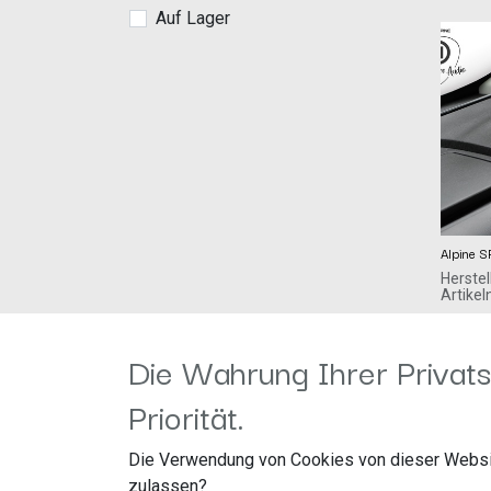
Auf Lager
Alpine 
Herstel
Artike
ALPS A
319,00
€
Ohmstr
Die Wahrung Ihrer Privats
85716 
Priorität.
Stage 
Ensemb
On-Da
Die Verwendung von Cookies von dieser Websi
Breitba
Ducato
zulassen?