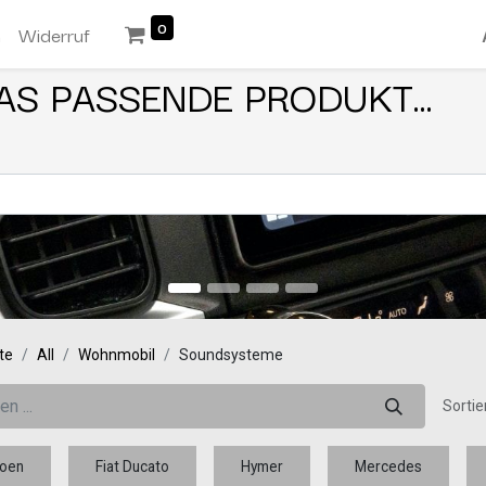
0
n
Widerruf
AS PASSENDE PRODUKT...
te
All
Wohnmobil
Soundsysteme
Sortie
roen
Fiat Ducato
Hymer
Mercedes