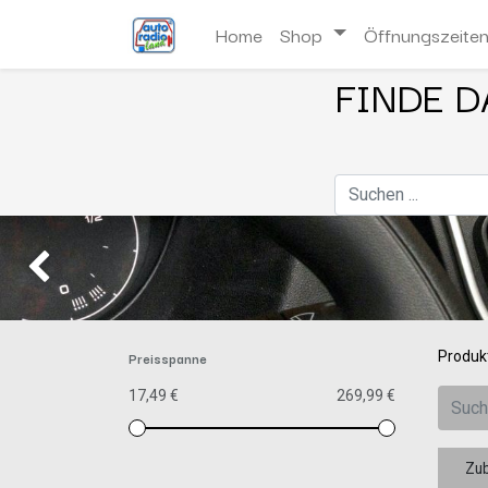
Home
Shop
Öffnungszeite
FINDE D
Zurück
Preisspanne
Produk
17,49 €
269,99 €
Zu