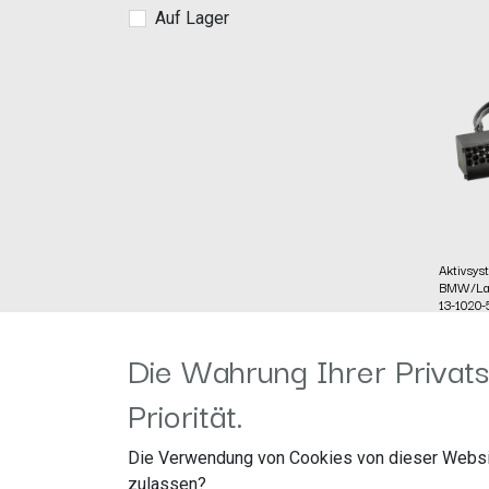
Auf Lager
Aktivsys
BMW/Lan
13-1020-
Herstel
Artike
Die Wahrung Ihrer Privats
acv G
49,90
€
Straßb
Priorität.
41812 
Die Verwendung von Cookies von dieser Websi
Aktivs
BMW/L
zulassen?