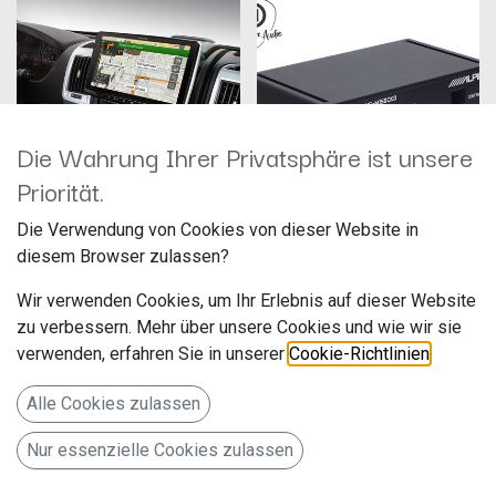
Die Wahrung Ihrer Privatsphäre ist unsere
Priorität.
Alpine INE-F904DU
Alpine SWA-150KIT
Die Verwendung von Cookies von dieser Website in
Hersteller: Alpine
Hersteller: Alpine
diesem Browser zulassen?
Artikelnummer: INE-F904DU
Artikelnummer: SWA-150KIT
ALPS Alpine Europe GmbH
ALPS Alpine Europe GmbH
Wir verwenden Cookies, um Ihr Erlebnis auf dieser Website
Ohmstr. 4
Ohmstr. 4
1.269,00
€
139,00
€
zu verbessern. Mehr über unsere Cookies und wie wir sie
85716 Unterschleißheim
85716 Unterschleißheim
Deutschland www.alpine.de
Deutschland www.alpine.de
verwenden, erfahren Sie in unserer
Cookie-Richtlinien
.
Das Upgrade für Ihren Fiat
Stage 3: Das Concert Ensemble
Ducato 3, Citroën Jumper 2 und
mit Verstärkersystem SWA-
Alle Cookies zulassen
Peugeot Boxer
150KIT für Fiat Ducato 3
Nur essenzielle Cookies zulassen