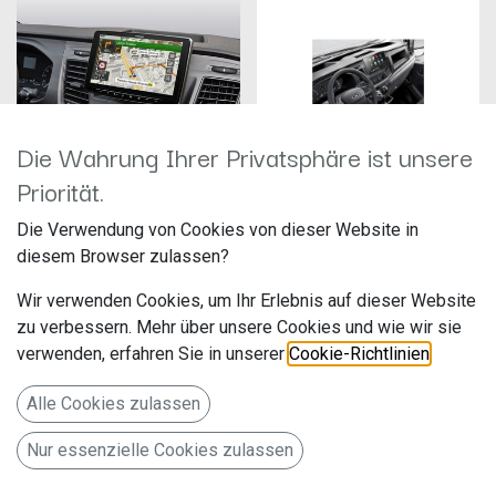
Die Wahrung Ihrer Privatsphäre ist unsere
Priorität.
Alpine INE-F904TRA
Pioneer SPH-EVO950DAB-C-T
Die Verwendung von Cookies von dieser Website in
Hersteller: Alpine
Hersteller: Pioneer
diesem Browser zulassen?
Artikelnummer: INE-F904TRA
Artikelnummer: SPH-
ALPS Alpine Europe GmbH
EVO950DAB-C-T Basiskit
Wir verwenden Cookies, um Ihr Erlebnis auf dieser Website
Ohmstr. 4
Pioneer Electronics
1.279,00
€
949,00
€
Deutschland
zu verbessern. Mehr über unsere Cookies und wie wir sie
85716 Unterschleißheim
Hanns-Martin-Schleyer-Str. 35
Deutschland www.alpine.de
verwenden, erfahren Sie in unserer
Cookie-Richtlinien
.
Willich NW 47877 www.pioneer-
Navigationssystem mit 9-Zoll
car.eu/de/de/
Touchscreen für Ford Transit
Alle Cookies zulassen
Custom mit 1-DIN-
Einbaugehäuse, DAB+, Apple
Pioneer SPH-EVO950DAB-C-T
Nur essenzielle Cookies zulassen
CarPlay und Android Auto
9 "DAB-Moniceiver für Ford
Unterstützung und mehr
Transit ab Bj. 2018
Information