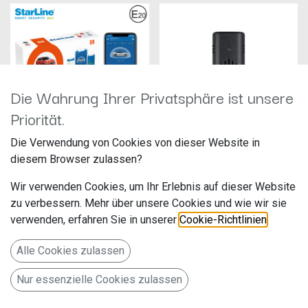
Die Wahrung Ihrer Privatsphäre ist unsere
Priorität.
Die Verwendung von Cookies von dieser Website in
STARLINE Alarmsystem mit WFS,
diesem Browser zulassen?
GSM, TAG, GPS
Thitronik Funk-Gaswarner
Hersteller: Ampire
Hersteller: Thitronik
Wir verwenden Cookies, um Ihr Erlebnis auf dieser Website
Artikelnummer: STAR-S9-V2-
Artikelnummer: 100759
4G-GPS
Thitronik GmbH
zu verbessern. Mehr über unsere Cookies und wie wir sie
Langwadener Str. 60
Finkenweg 11-15
verwenden, erfahren Sie in unserer
Cookie-Richtlinien
.
1.400,00
€
109,00
€
41516 Grevenbroich
24340 Eckernförde
Deutschland www.ampire.de
Deutschland www.thitronik.de
Alle Cookies zulassen
mit WFS, GSM, TAG, GPS
Gaswarner für WiPro III und
WiPro III safe.lock
Nur essenzielle Cookies zulassen