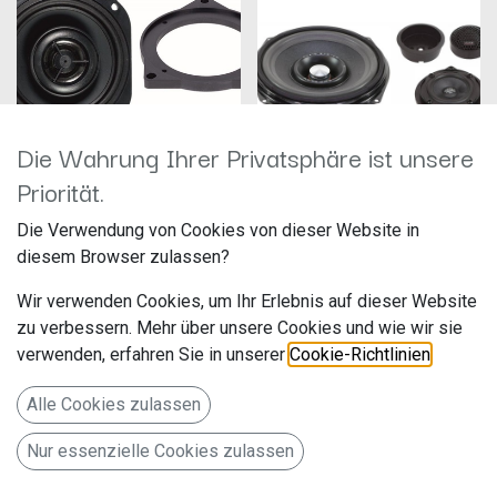
Die Wahrung Ihrer Privatsphäre ist unsere
Priorität.
Audio System COFIT 80 BMW UNI
Die Verwendung von Cookies von dieser Website in
EVO2
Audio System MFIT BMW UNI EVO 2
diesem Browser zulassen?
Hersteller: Audio System
Hersteller: Audio System
Artikelnummer:
Artikelnummer:
Wir verwenden Cookies, um Ihr Erlebnis auf dieser Website
COFIT80BMWUNIEVO2
MFITBMWUNIEVO2
Audio System
Audio System
zu verbessern. Mehr über unsere Cookies und wie wir sie
120,00
€
425,00
€
Falltorstr. 6
Falltorstr. 6
verwenden, erfahren Sie in unserer
Cookie-Richtlinien
.
76707 Hambrücken
76707 Hambrücken
Deutschland www.audio-
Deutschland www.audio-
system.de
system.de
Alle Cookies zulassen
MFIT BMW 3-Wege Teil-Aktiv
Nur essenzielle Cookies zulassen
Front System mit Vulkano
Effekt