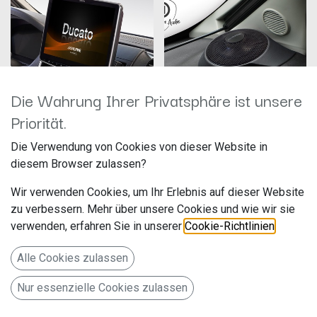
Die Wahrung Ihrer Privatsphäre ist unsere
Priorität.
Alpine ILX-F115DU8S
Alpine SPC-R100-DU
Die Verwendung von Cookies von dieser Website in
Hersteller: Alpine
Hersteller: Alpine
diesem Browser zulassen?
Artikelnummer: ILX-F115DU8S
Artikelnummer: SPC-R100-DU
ALPS Alpine Europe GmbH
ALPS Alpine Europe GmbH
Wir verwenden Cookies, um Ihr Erlebnis auf dieser Website
Ohmstr. 4
Ohmstr. 4
1.469,00
€
319,00
€
zu verbessern. Mehr über unsere Cookies und wie wir sie
85716 Unterschleißheim
85716 Unterschleißheim
Deutschland www.alpine.de
Deutschland www.alpine.de
verwenden, erfahren Sie in unserer
Cookie-Richtlinien
.
Alpine ILX-F115DU8S Autoradio
Stage 1: Das Companion
mit schwenkbarem 11-Zoll
Ensemble mit 12 cm Radial On-
Alle Cookies zulassen
Touchscreen, DAB+, 1-DIN-
Dash Breitbandlautsprecher für
Einbaugehäuse, Apple CarPlay
Fiat Ducato 3
Nur essenzielle Cookies zulassen
Wireless und Android Auto
Unterstützung für Fiat Ducato