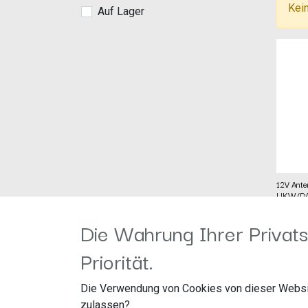
Kein
Auf Lager
12V Ante
UKW/DA
stirnsei
Herstel
Die Wahrung Ihrer Privats
Artike
Audiote
79,00
€
Priorität.
GmbH
Maybac
67269 
Die Verwendung von Cookies von dieser Websi
zulassen?