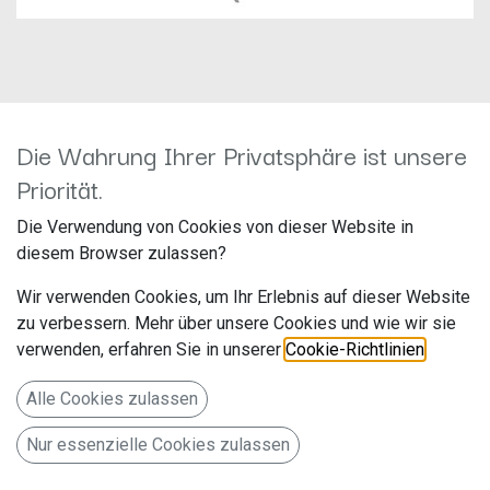
Die Wahrung Ihrer Privatsphäre ist unsere
Pioneer TS-Z65F
Priorität.
Hersteller: Pioneer
Die Verwendung von Cookies von dieser Website in
Artikelnummer: TS-Z65F
diesem Browser zulassen?
Pioneer Electronics Deutschland
Wir verwenden Cookies, um Ihr Erlebnis auf dieser Website
Hanns-Martin-Schleyer-Str. 35
zu verbessern. Mehr über unsere Cookies und wie wir sie
verwenden, erfahren Sie in unserer
Cookie-Richtlinien
.
Willich NW 47877 www.pioneer-car.eu/de/de/
Alle Cookies zulassen
17cm 2-Wege Koaxial-Lautsprecher (330 W max. / 110W
Nur essenzielle Cookies zulassen
RMS )