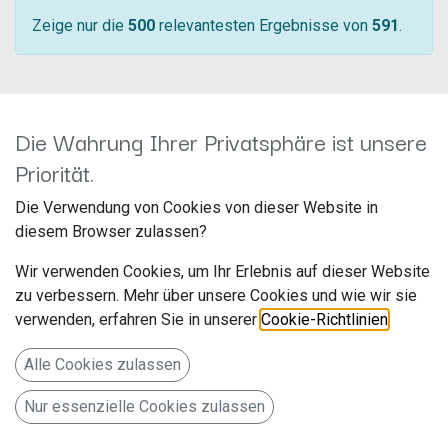
Zeige nur die
500
relevantesten Ergebnisse von
591
.
Die Wahrung Ihrer Privatsphäre ist unsere
Priorität.
Die Verwendung von Cookies von dieser Website in
diesem Browser zulassen?
Wir verwenden Cookies, um Ihr Erlebnis auf dieser Website
Rückfahrkamera Nissan NV300/Opel
Rückfahrkamera Mercedes Vito
zu verbessern. Mehr über unsere Cookies und wie wir sie
Vivaro/Renault Trafic 771000-6057
(W447) mit Hecktüren 771000-6074
verwenden, erfahren Sie in unserer
Cookie-Richtlinien
.
Hersteller: ACV
Hersteller: ACV
Artikelnummer: 771000-6057
Artikelnummer: 771000-6074
acv GmbH
acv GmbH
Alle Cookies zulassen
Straßburger Allee 10-12
Straßburger Allee 10-12
199,99
€
199,99
€
41812 Erkelenz
41812 Erkelenz
Nur essenzielle Cookies zulassen
Deutschland www.acvgmbh.de
Deutschland www.acvgmbh.de
Rückfahrkamera Nissan
Rückfahrkamera Mercedes Vito