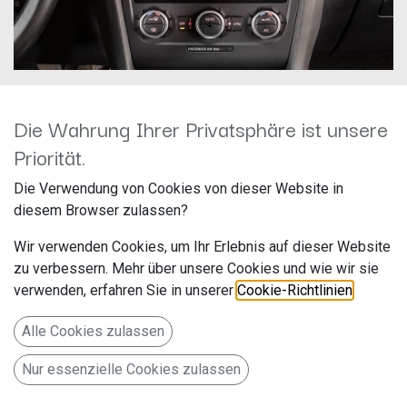
Die Wahrung Ihrer Privatsphäre ist unsere
Priorität.
Dynavin D9-V8 Flex
Die Verwendung von Cookies von dieser Website in
Seat/VW/Skoda
diesem Browser zulassen?
Hersteller: Dynavin
Wir verwenden Cookies, um Ihr Erlebnis auf dieser Website
Artikelnummer: D9-V8 Flex
zu verbessern. Mehr über unsere Cookies und wie wir sie
verwenden, erfahren Sie in unserer
Cookie-Richtlinien
.
Dynavin Android Autoradio für VW | Skoda | Seat mit 4 x
Alle Cookies zulassen
100 W Class-D Verstärker, 8 Zoll Display (hochauflösend),
Nur essenzielle Cookies zulassen
integriertes DAB, Apple CarPlay und Android Auto