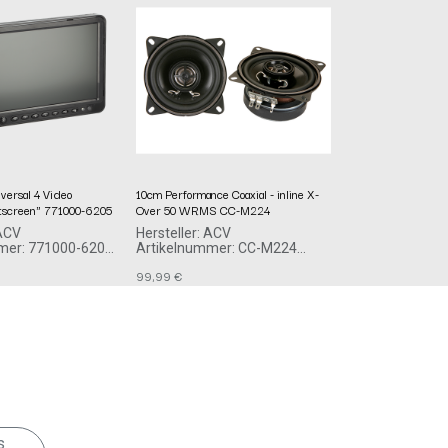
iversal 4 Video
10cm Performance Coaxial - inline X-
tscreen" 771000-6205
Over 50 WRMS CC-M224
 ACV
Hersteller: ACV
mer: 771000-6205
Artikelnummer: CC-M224
acv GmbH
99,99
€
 Allee 10-12
Straßburger Allee 10-12
lenz
41812 Erkelenz
Deutschland www.acvgmbh.de
Deutschland www.acvgmbh.de
s