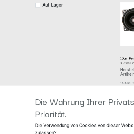
Auf Lager
10cm Per
X-Over
Herstel
Artike
acv G
149,99
Straßb
41812 
Die Wahrung Ihrer Privats
Priorität.
Die Verwendung von Cookies von dieser Websi
zulassen?