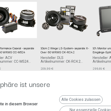
formance Coaxial - separate
10cm 2 Wege LS-System- separate X-
10\ Monitor un
 60 WRMS CC-M524
Over 60 WRMS CK-RC4.2
Eingänge-Spli
ler: ACV
Hersteller: DLS
Hersteller:
lnummer: CC-M524
Artikelnummer: CK-RC4.2
Artikelnum
mbH
DLS
acv GmbH
€
209,99
€
299,81
€
urger Allee 10-12
Idrottsvägen 37B
Straßburger
Örebro, Schweden, 702 32
Erkelenz
support@dls.se
41812 Erke
Deutschland www.acvgmbh.de
http://www.dls.se
phäre ist unsere
verantwortliche Person:
acv GmbH
Straßburger Allee 10-12
Baden-Württemberg
Erkelenz, Deutschland, 481812
Alle Cookies zulassen
info@acvgmbh.de
te in diesem Browser
Nur essenzielle Cookie
Lautsprecher System DLS