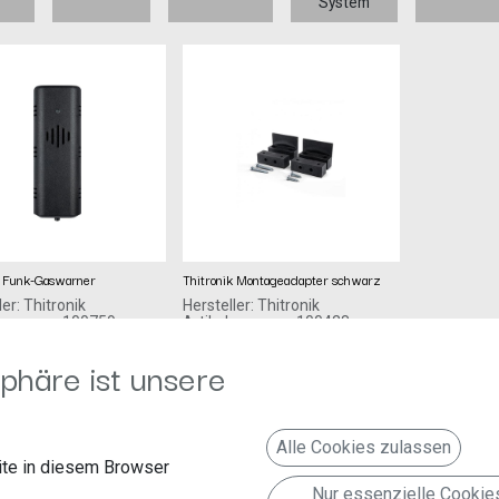
System
k Funk-Gaswarner
Thitronik Montageadapter schwarz
ler: Thitronik
Hersteller: Thitronik
lnummer: 100759
Artikelnummer: 100428
nik GmbH
Thitronik GmbH
15,99
€
weg 11-15
Finkenweg 11-15
phäre ist unsere
Eckernförde
24340 Eckernförde
Deutschland www.thitronik.de
Deutschland www.thitronik.de
er für WiPro III und
Alle Cookies zulassen
I safe.lock
te in diesem Browser
Nur essenzielle Cookie