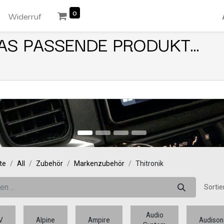
0
n
Widerruf
AS PASSENDE PRODUKT...
te
All
Zubehör
Markenzubehör
Thitronik
Sortie
Audio
V
Alpine
Ampire
Audison