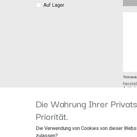
Auf Lager
Thitroni
Herstel
Artike
Thitro
109,00
€
Finken
Die Wahrung Ihrer Privats
24340 
Priorität.
Gaswarn
WiPro II
Die Verwendung von Cookies von dieser Websi
zulassen?