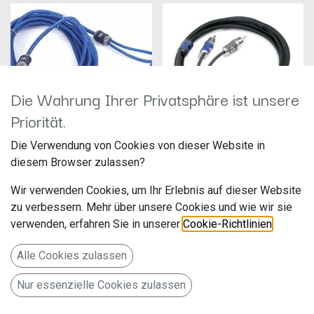
Die Wahrung Ihrer Privatsphäre ist unsere
Priorität.
Die Verwendung von Cookies von dieser Website in
KICKER 2 Kanal Cinchkabel 1 m KI21
KICKER 2 Kanal Cinchkabel 1 m QI21
diesem Browser zulassen?
Hersteller:
Hersteller: Kicker
Artikelnummer: KI21
Artikelnummer: QI21
Wir verwenden Cookies, um Ihr Erlebnis auf dieser Website
Kicker / Joris Gebuis
Aalsmeerderweg 173
zu verbessern. Mehr über unsere Cookies und wie wir sie
14,90
€
29,90
€
Kicker KI21 Cinch/RCA
Aalsmeer, Niederlande, 1432 CL
verwenden, erfahren Sie in unserer
Cookie-Richtlinien
.
Stereokabel 1 m
info@hifi-focus.nl
https://www.hifi-focus.nl
Alle Cookies zulassen
KICKER 2 Kanal Cinchkabel 1m
QI21
Nur essenzielle Cookies zulassen