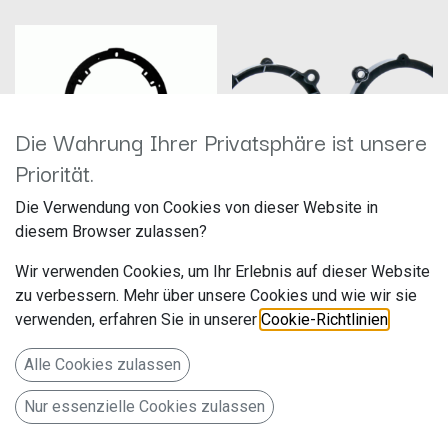
Die Wahrung Ihrer Privatsphäre ist unsere
Priorität.
Die Verwendung von Cookies von dieser Website in
diesem Browser zulassen?
ACV 271190-18 Lautsprecherringe
ACV 271130-05
Mercedes Sprinter/VW Ø130mm Front
Wir verwenden Cookies, um Ihr Erlebnis auf dieser Website
Hersteller: ACV
Hersteller: ACV
zu verbessern. Mehr über unsere Cookies und wie wir sie
Artikelnummer: 271130-05
Artikelnummer: 271190-18
acv GmbH
acv GmbH
verwenden, erfahren Sie in unserer
Cookie-Richtlinien
.
Straßburger Allee 10-12
Straßburger Allee 10-12
44,99
€
19,99
€
41812 Erkelenz
41812 Erkelenz
Alle Cookies zulassen
Deutschland www.acvgmbh.de
Deutschland www.acvgmbh.de
Lautsprecherringe
Nur essenzielle Cookies zulassen
Acura/Honda Ø165mm Türe
Front