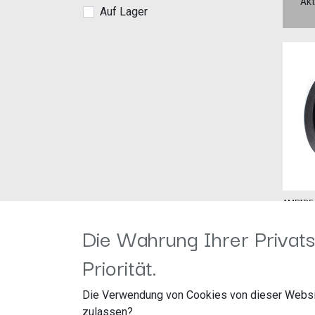
Akt
Auf Lager
AMPIRE
Herstel
Die Wahrung Ihrer Privats
Artike
Langwa
25,00
€
Priorität.
41516 
AMPIRE
Die Verwendung von Cookies von dieser Websi
130mm,
zulassen?