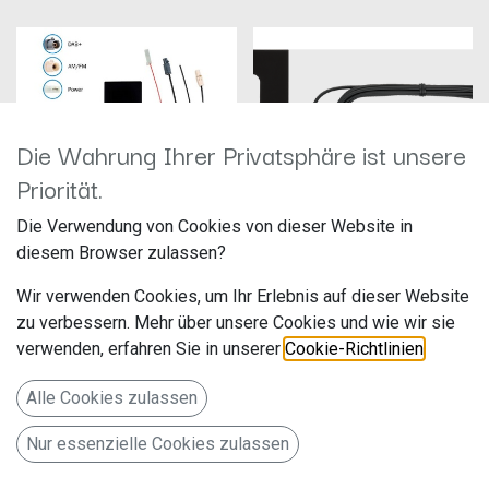
Die Wahrung Ihrer Privatsphäre ist unsere
Priorität.
Die Verwendung von Cookies von dieser Website in
diesem Browser zulassen?
Glasklebeantenne AM/FM, DAB+ (B
III)ATTB_4578_01
Kenwood CX-DAB1
Wir verwenden Cookies, um Ihr Erlebnis auf dieser Website
Hersteller: Bad Blankenburg
Hersteller: JVCKenwood
zu verbessern. Mehr über unsere Cookies und wie wir sie
Artikelnummer:
Artikelnummer: CX-DAB1
ATTB_4578_01
JVCKENWOOD Deutschland
verwenden, erfahren Sie in unserer
Cookie-Richtlinien
.
ATTB Antennentechnik Bad
GmbH
113,00
€
39,90
€
Blankenburg GmbH
Konrad-Adenauer-Allee 1-11
Gewerbegebiet 2
Alle Cookies zulassen
07407 Rudolstadt
Bad Vilbel 61118
www.attb.de
Deutschland
www.de.jvckenwood.com
Nur essenzielle Cookies zulassen
Glasklebe-Innenantenne zur
Klebebefestigung an der
ie Scheibenklebeantenne CX-
Frontscheibe (1) oder an
DAB1 ist einfach zu montieren