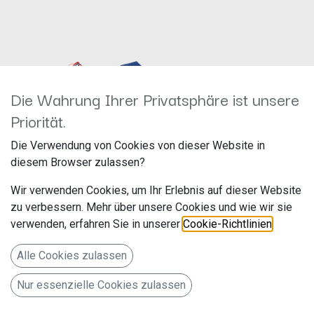
Die Wahrung Ihrer Privatsphäre ist unsere
Priorität.
Die Verwendung von Cookies von dieser Website in
diesem Browser zulassen?
CAN-Bus Kit VAG 40Pin
Quadlock>ISO/Antenne Fakra>DIN 12-
Wir verwenden Cookies, um Ihr Erlebnis auf dieser Website
1324-46-15
zu verbessern. Mehr über unsere Cookies und wie wir sie
Hersteller: ACV
Artikelnummer: 12-1324-46-15
verwenden, erfahren Sie in unserer
Cookie-Richtlinien
.
acv GmbH
Straßburger Allee 10-12
79,99
€
Alle Cookies zulassen
41812 Erkelenz
Deutschland www.acvgmbh.de
Nur essenzielle Cookies zulassen
12-1324-46-15