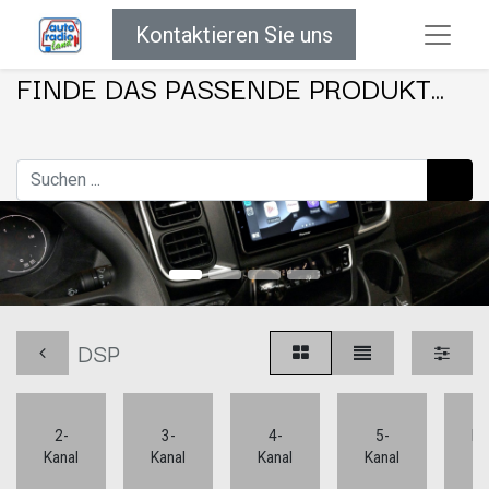
Kontaktieren Sie uns
FINDE DAS PASSENDE PRODUKT...
DSP
6
2-
3-
4-
5-
Ka
Kanal
Kanal
Kanal
Kanal
u
me