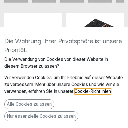
Die Wahrung Ihrer Privatsphäre ist unsere
Priorität.
Die Verwendung von Cookies von dieser Website in
diesem Browser zulassen?
Helix DSP.3S
MATCH M 5.4DSP
Wir verwenden Cookies, um Ihr Erlebnis auf dieser Website
Hersteller: Helix
Hersteller: Audiotec Fischer
zu verbessern. Mehr über unsere Cookies und wie wir sie
Artikelnummer: DSP.3S
Artikelnummer: M5.4DSK
Audiotec Fischer GmbH
verwenden, erfahren Sie in unserer
Cookie-Richtlinien
.
Hünegräben 26
548,99
€
599,00
€
57392 Schmallenberg
Alle Cookies zulassen
Deutschland www.audiotec-
fischer.de
Nur essenzielle Cookies zulassen
8-Kanal Stand Alone DSP