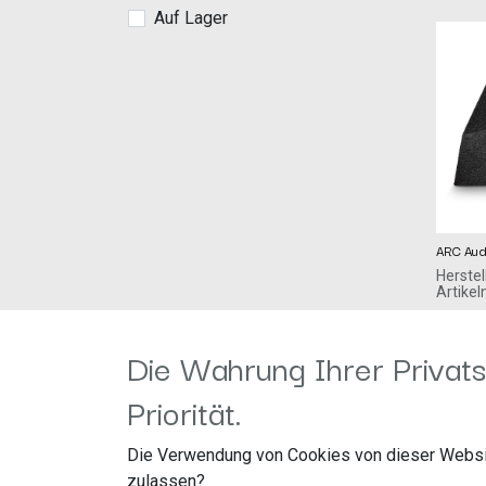
Auf Lager
ARC Aud
Herstel
Artike
Fortiss
319,00
€
Bahnho
Die Wahrung Ihrer Privats
88048 
Deutschland www
shop.d
Priorität.
VW-Su
Die Verwendung von Cookies von dieser Websi
zulassen?