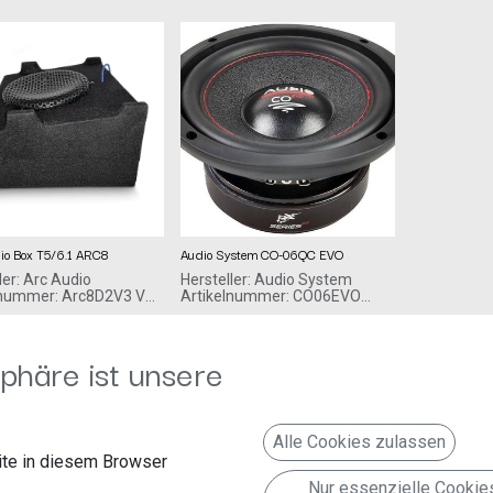
io Box T5/6.1 ARC8
Audio System CO-06QC EVO
ler: Arc Audio
Hersteller: Audio System
lnummer: Arc8D2V3 VW
Artikelnummer: CO06EVO
imo, Dietmar Carle
Audio System
69,00
€
fstraße 23
Falltorstr. 6
phäre ist unsere
Kluftern
76707 Hambrücken
.fortissimo-
Deutschland www.audio-
e
system.de
bwoofer
Audio System CO 06 QC EVO
Alle Cookies zulassen
te in diesem Browser
16cm Vierfach-
Schwingspulen-Subwoofer
Nur essenzielle Cookie