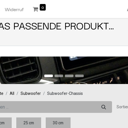
0
n
Widerruf
AS PASSENDE PRODUKT...
te
All
Subwoofer
Subwoofer-Chassis
Sortie
 cm
25 cm
30 cm