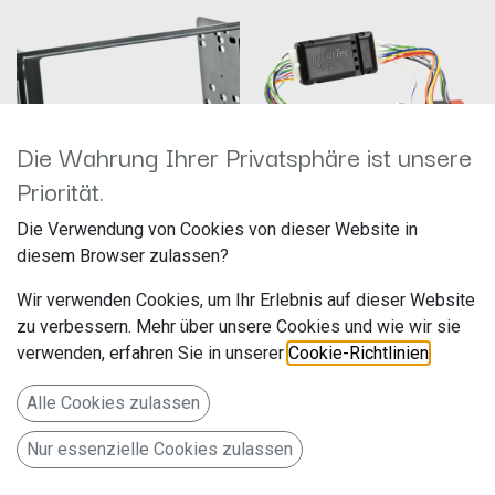
Die Wahrung Ihrer Privatsphäre ist unsere
Priorität.
Aktivsystemadapter verschiedene
Die Verwendung von Cookies von dieser Website in
ACV 281296-01
Fahrzeuge ISO>ISO 12-1230-51
diesem Browser zulassen?
Hersteller: ACV
Hersteller: ACV
Artikelnummer: 281296-01
Artikelnummer: 12-1230-51
Wir verwenden Cookies, um Ihr Erlebnis auf dieser Website
acv GmbH
acv GmbH
Straßburger Allee 10-12
Straßburger Allee 10-12
zu verbessern. Mehr über unsere Cookies und wie wir sie
24,99
€
84,99
€
41812 Erkelenz
41812 Erkelenz
verwenden, erfahren Sie in unserer
Cookie-Richtlinien
.
Deutschland www.acvgmbh.de
Deutschland www.acvgmbh.de
2-DIN RB Subaru Impreza /
Aktivsystemadapter
Alle Cookies zulassen
WRX / Forester 2008>
verschiedene Fahrzeuge
ISO>ISO
Nur essenzielle Cookies zulassen