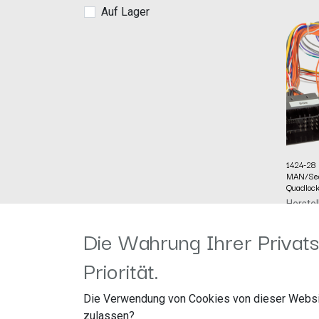
Auf Lager
1424-28 
MAN/Sea
Quadloc
Herstel
Artike
acv G
Die Wahrung Ihrer Privats
229,99
Straßb
41812 
Priorität.
Die Verwendung von Cookies von dieser Websi
zulassen?