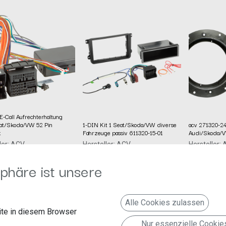
E-Call Aufrechterhaltung
t/Skoda/VW 52 Pin
1-DIN Kit 1 Seat/Skoda/VW diverse
acv 271320-24
k
Fahrzeuge passiv 611320-15-01
Audi/Skoda/
ler: ACV
Hersteller: ACV
Hersteller:
lnummer: 1424-28
Artikelnummer: 611320-15-01
Artikelnum
mbH
acv GmbH
acv GmbH
phäre ist unsere
€
24,99
€
19,99
€
urger Allee 10-12
Straßburger Allee 10-12
Straßburger
Erkelenz
41812 Erkelenz
41812 Erke
Deutschland www.acvgmbh.de
Deutschland www.acvgmbh.de
Alle Cookies zulassen
te in diesem Browser
Nur essenzielle Cookie