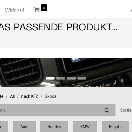
0
n
Widerruf
AS PASSENDE PRODUKT...
te
All
nach KFZ
Skoda
Sortie
a
Audi
Bentley
BMW
Bugatti