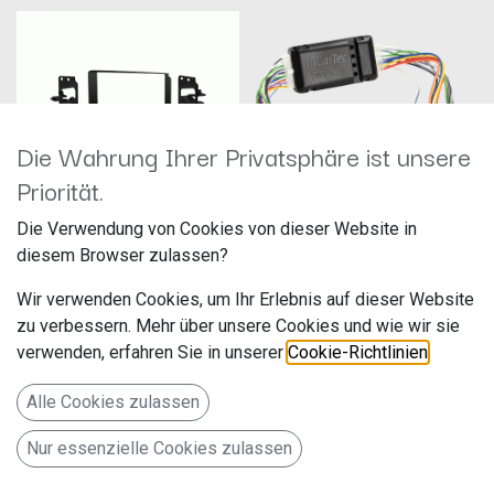
Die Wahrung Ihrer Privatsphäre ist unsere
Priorität.
2-DIN Radioblende
Die Verwendung von Cookies von dieser Website in
Cadillac/Chevrolet/GMC diverse
Aktivsystemadapter verschiedene
diesem Browser zulassen?
Fahrzeuge
Fahrzeuge ISO>ISO 12-1230-51
Hersteller: ACV
Hersteller: ACV
Wir verwenden Cookies, um Ihr Erlebnis auf dieser Website
Artikelnummer: 381238-09-1
Artikelnummer: 12-1230-51
acv GmbH
acv GmbH
zu verbessern. Mehr über unsere Cookies und wie wir sie
Straßburger Allee 10-12
Straßburger Allee 10-12
16,49
€
84,99
€
verwenden, erfahren Sie in unserer
Cookie-Richtlinien
.
41812 Erkelenz
41812 Erkelenz
Deutschland www.acvgmbh.de
Deutschland www.acvgmbh.de
Alle Cookies zulassen
Radioblende 2-DIN Cadillac /
Aktivsystemadapter
Chevrolet / GMC
verschiedene Fahrzeuge
Nur essenzielle Cookies zulassen
ISO>ISO
Metra 95-3003G