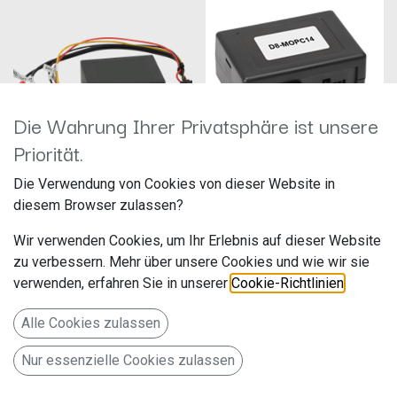
Die Wahrung Ihrer Privatsphäre ist unsere
Priorität.
Dynavin D8-MOPC14 Most-adapter für
Die Verwendung von Cookies von dieser Website in
13-1190-52 Aktivsystemadapter
Mercedesfahrzeuge mit Harman
diesem Browser zulassen?
Mercedes/Porsche MOST>Cinch
Kardon- und Bose Soundsystem
Hersteller: ACV
Hersteller: Dynavin
Wir verwenden Cookies, um Ihr Erlebnis auf dieser Website
Artikelnummer: 13-1190-52
Artikelnummer: D8-MOPC14
acv GmbH
zu verbessern. Mehr über unsere Cookies und wie wir sie
Straßburger Allee 10-12
259,99
€
179,00
€
Der MOST-Adapter D8-MOPC14
verwenden, erfahren Sie in unserer
Cookie-Richtlinien
.
41812 Erkelenz
ist für Dynavin D8 Radios
Deutschland www.acvgmbh.de
geeignet.
Alle Cookies zulassen
Nur für Fahrzeuge mit Harman
Kardon oder BOSE
Nur essenzielle Cookies zulassen
Soundsystem!