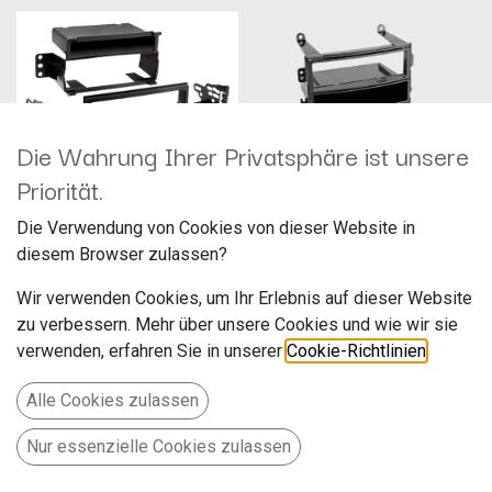
Die Wahrung Ihrer Privatsphäre ist unsere
Priorität.
1-DIN RB mit Fach Nissan Versa / Tiida
1-DIN RB mit Fach Nissan 350Z 2002 -
Die Verwendung von Cookies von dieser Website in
(US Version) schwarz 281210-12
2005 schwarz 281210-10
diesem Browser zulassen?
Hersteller: ACV
Hersteller: ACV
Artikelnummer: 281210-12
Artikelnummer: 281210-10
Wir verwenden Cookies, um Ihr Erlebnis auf dieser Website
acv GmbH
acv GmbH
Straßburger Allee 10-12
Straßburger Allee 10-12
zu verbessern. Mehr über unsere Cookies und wie wir sie
34,99
€
29,99
€
41812 Erkelenz
41812 Erkelenz
verwenden, erfahren Sie in unserer
Cookie-Richtlinien
.
Deutschland www.acvgmbh.de
Deutschland www.acvgmbh.de
1-DIN RB mit Fach Nissan Versa
1-DIN RB mit Fach Nissan 350Z
Alle Cookies zulassen
/ Tiida (US Version)
2002 - 2005
Nur essenzielle Cookies zulassen