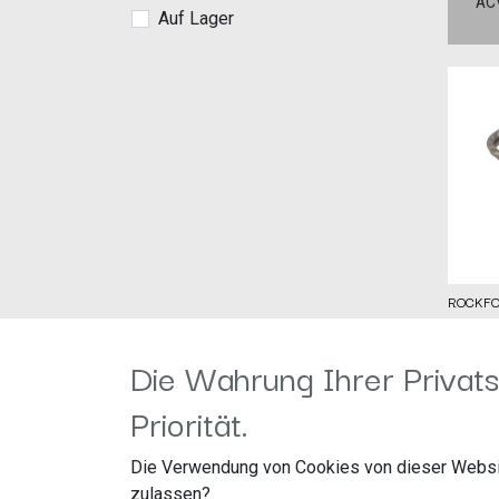
AC
Auf Lager
ROCKFOR
Herstel
Artike
Die Wahrung Ihrer Privats
Audio 
8,95
€
Am Bre
Priorität.
76709 
Deutsc
www.au
Die Verwendung von Cookies von dieser Websi
Rockfor
zulassen?
Cinchk