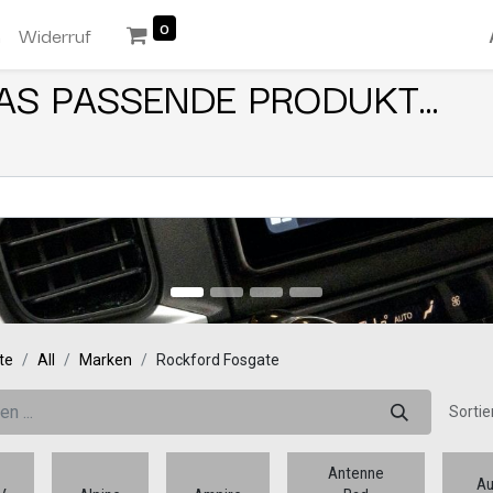
0
n
Widerruf
AS PASSENDE PRODUKT...
te
All
Marken
Rockford Fosgate
Sortie
Antenne
Au