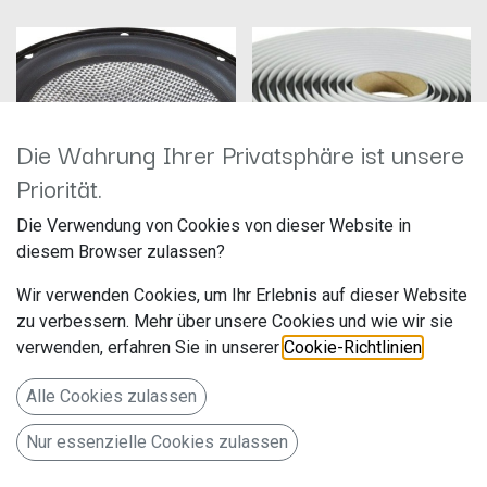
Die Wahrung Ihrer Privatsphäre ist unsere
Priorität.
Die Verwendung von Cookies von dieser Website in
diesem Browser zulassen?
Audio System BUTYLCORD BUTYL-
Audio System AS165 Evo
Dämmschnur 11m
Wir verwenden Cookies, um Ihr Erlebnis auf dieser Website
Hersteller: Audio System
Hersteller: Audio System
zu verbessern. Mehr über unsere Cookies und wie wir sie
Artikelnummer: AS165EVO
Artikelnummer: BUTYLCORD
Audio System
Audio System
verwenden, erfahren Sie in unserer
Cookie-Richtlinien
.
Falltorstr. 6
Falltorstr. 6
100,00
€
17,50
€
76707 Hambrücken
76707 Hambrücken
Alle Cookies zulassen
Deutschland www.audio-
Deutschland www.audio-
system.de
system.de
Nur essenzielle Cookies zulassen
BUTYL-Dämmschnur 11m