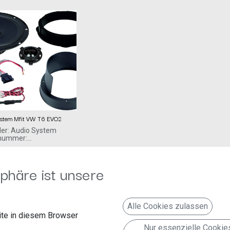
ystem Mfit VW T6 EVO2
ler: Audio System
lnummer:
WT6EVO2
System
Falltorstr. 6
phäre ist unsere
 Hambrücken
www.audio-
.de
Alle Cookies zulassen
PERFECT FIT COMPO
te in diesem Browser
EM
Nur essenzielle Cookie