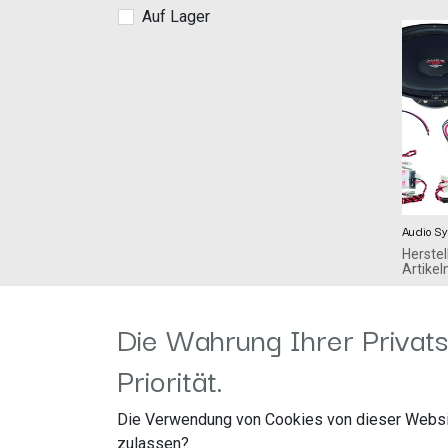
Auf Lager
Audio S
Herstel
Artike
MFITV
250,00
€
Audio 
Die Wahrung Ihrer Privats
76707
Deutschland 
Priorität.
system
150W 
Die Verwendung von Cookies von dieser Websi
SYST
zulassen?