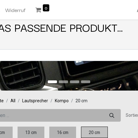
0
n
Widerruf
AS PASSENDE PRODUKT...
te
All
Lautsprecher
Kompo
20 cm
Sortie
 cm
13 cm
16 cm
20 cm