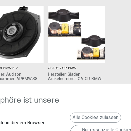
 APBMW 8-2
GLADEN CR-BMW
ler: Audison
Hersteller: Gladen
lnummer: APBMW S8-2
Artikelnummer: GA-CR-BMW
media s.p.a
€
119,00
€
ADA MARIGNANO SCN,
BMW-Serien Frequenzweiche,
phäre ist unsere
POTENZA PICENA MC 62018
Paar
Italien www.elettromedia.de
Alle Cookies zulassen
te in diesem Browser
Nur essenzielle Cookie