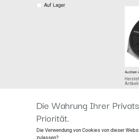
Auf Lager
Audison
Herstel
Artike
Elettro
199,00
CONTR
Die Wahrung Ihrer Privats
Priorität.
Die Verwendung von Cookies von dieser Websi
zulassen?