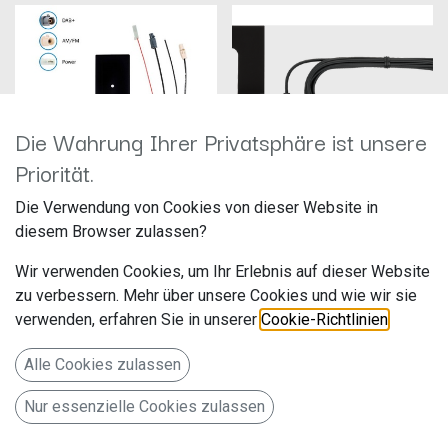
Die Wahrung Ihrer Privatsphäre ist unsere
Priorität.
Die Verwendung von Cookies von dieser Website in
Glasklebeantenne AM/FM, DAB+ (B
diesem Browser zulassen?
III)ATTB_4578_01
Kenwood CX-DAB1
Hersteller: Bad Blankenburg
Hersteller: JVCKenwood
Wir verwenden Cookies, um Ihr Erlebnis auf dieser Website
Artikelnummer:
Artikelnummer: CX-DAB1
ATTB_4578_01
JVCKENWOOD Deutschland
zu verbessern. Mehr über unsere Cookies und wie wir sie
ATTB Antennentechnik Bad
GmbH
verwenden, erfahren Sie in unserer
Cookie-Richtlinien
.
113,00
€
39,90
€
Blankenburg GmbH
Konrad-Adenauer-Allee 1-11
Gewerbegebiet 2
07407 Rudolstadt
Bad Vilbel 61118
Alle Cookies zulassen
www.attb.de
Deutschland
www.de.jvckenwood.com
Glasklebe-Innenantenne zur
Nur essenzielle Cookies zulassen
Klebebefestigung an der
ie Scheibenklebeantenne CX-
Frontscheibe (1) oder an
DAB1 ist einfach zu montieren
Seitenscheibe (2)
und gewährleistet optimalen