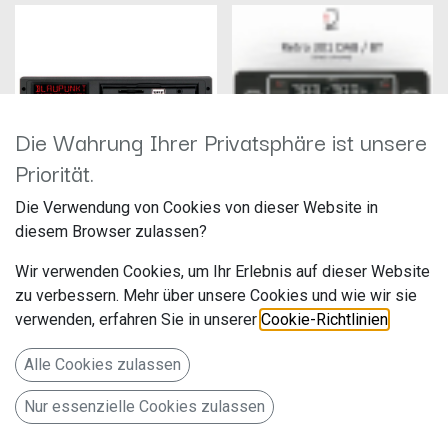
Die Wahrung Ihrer Privatsphäre ist unsere
Priorität.
Die Verwendung von Cookies von dieser Website in
Blaupunkt Bremen SQR 46DAB
Radio Retro 301 DAB-BT
diesem Browser zulassen?
Hersteller: Blaupunkt
Hersteller: Dietz
Artikelnummer: BREMEN-
Artikelnummer:
Wir verwenden Cookies, um Ihr Erlebnis auf dieser Website
SQR46DAB
RETRO301DAB-BT
Evo-Sales GmbH, Hastenbecker
Audiotechnick Dietz Vertriebs-
zu verbessern. Mehr über unsere Cookies und wie wir sie
449,00
€
219,00
€
Weg 33, 31785 Hameln,
GmbH
verwenden, erfahren Sie in unserer
Cookie-Richtlinien
.
ticket@bpautomotive.de
Maybachstraße 10
A Legend returns! Das neu
67269 Grünstadt
Alle Cookies zulassen
aufgelegte Kult-Autoradio
Deutschland www.dietz.gmbh
„Bremen SQR 46“ mit vielen
neuen Features!
1-DIN Dietz Retro Radio DAB+,
Nur essenzielle Cookies zulassen
BT, MP3, USB, RDS, schwarz-
chrom