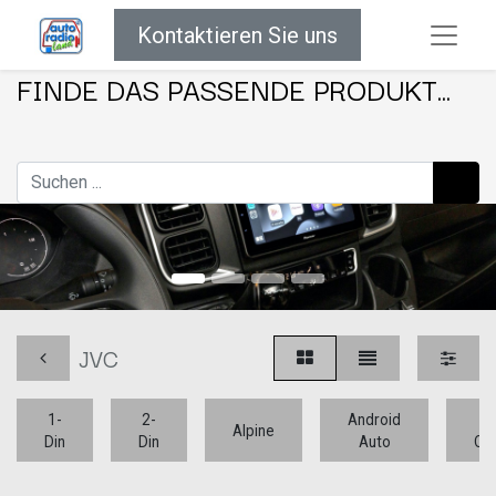
Kontaktieren Sie uns
FINDE DAS PASSENDE PRODUKT...
JVC
1-
2-
Android
Ap
Alpine
Din
Din
Auto
Car