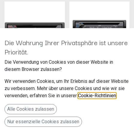
Die Wahrung Ihrer Privatsphäre ist unsere
Priorität.
Die Verwendung von Cookies von dieser Website in
JVC KD-DB622BT
JVC KD-DB912BT
diesem Browser zulassen?
Hersteller: JVCKenwood
Hersteller: JVCKenwood
Artikelnummer: KD-DB622BT
Artikelnummer: KD-DB912BT
Wir verwenden Cookies, um Ihr Erlebnis auf dieser Website
JVCKENWOOD Deutschland
JVCKENWOOD Deutschland
GmbH
GmbH
zu verbessern. Mehr über unsere Cookies und wie wir sie
179,00
€
179,00
€
Konrad-Adenauer-Allee 1-11
Konrad-Adenauer-Allee 1-11
verwenden, erfahren Sie in unserer
Cookie-Richtlinien
.
Bad Vilbel 61118
Bad Vilbel 61118
Deutschland
Deutschland
Alle Cookies zulassen
www.de.jvckenwood.com
www.de.jvckenwood.com
1-DIN CD-Receiver
1-DIN CD-Receiver
Nur essenzielle Cookies zulassen
KD-DB622BT
KD-DB912BT