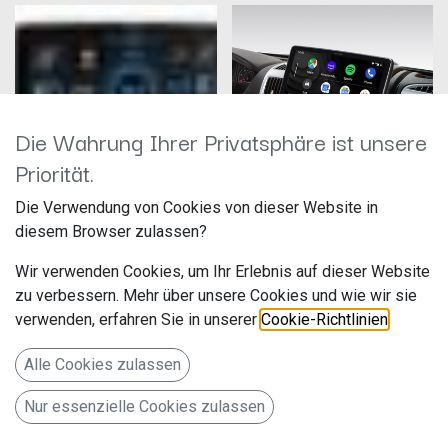
Die Wahrung Ihrer Privatsphäre ist unsere
Priorität.
Die Verwendung von Cookies von dieser Website in
Alpine ILX-F115D
ALPINE iLX-F115DU
diesem Browser zulassen?
Hersteller: Alpine
Hersteller: Alpine
Artikelnummer: ILX-F115D
Artikelnummer: ILX-F115DU
Wir verwenden Cookies, um Ihr Erlebnis auf dieser Website
ALPS Alpine Europe GmbH
ALPS Alpine Europe GmbH
Ohmstr. 4
Ohmstr. 4
zu verbessern. Mehr über unsere Cookies und wie wir sie
1.099,00
€
1.309,00
€
verwenden, erfahren Sie in unserer
Cookie-Richtlinien
.
85716 Unterschleißheim
85716 Unterschleißheim
Deutschland www.alpine.de
Deutschland www.alpine.de
Alle Cookies zulassen
Autoradio mit 11-Zoll
Autoradio mit 11-Zoll
Touchscreen, DAB+, 1-DIN-
Touchscreen, DAB+, 1-DIN-
Einbaugehäuse, Apple CarPlay
Einbaugehäuse, Apple CarPlay
Nur essenzielle Cookies zulassen
Wireless und Android Auto
Wireless und Android Auto
Unterstützung
Unterstützung Fiat Ducato 3,
Peugeot Boxer 2, Citroën