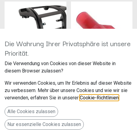
Die Wahrung Ihrer Privatsphäre ist unsere
Priorität.
Die Verwendung von Cookies von dieser Website in
ALPINE Einbauset für Fiat Ducato mit
diesem Browser zulassen?
OEM BT-Radio
Würth Flachsteckzunge
Hersteller: Alpine
Hersteller: Würth
Wir verwenden Cookies, um Ihr Erlebnis auf dieser Website
Artikelnummer: KIT-902DU-BT
Artikelnummer: 05559511
ALPS Alpine Europe GmbH
Adolf Würth GmbH & Co.KG
zu verbessern. Mehr über unsere Cookies und wie wir sie
Ohmstr. 4
Reinhold-Würth-Str. 12-17
verwenden, erfahren Sie in unserer
Cookie-Richtlinien
.
279,00
€
1,00
€
85716 Unterschleißheim
74653 Künzelsau
Deutschland www.alpine.de
Deutschland www.wuerth.de
Alle Cookies zulassen
Nur essenzielle Cookies zulassen