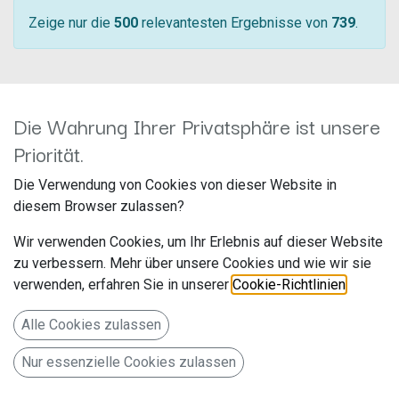
Zeige nur die
500
relevantesten Ergebnisse von
739
.
Die Wahrung Ihrer Privatsphäre ist unsere
Priorität.
Die Verwendung von Cookies von dieser Website in
diesem Browser zulassen?
Wir verwenden Cookies, um Ihr Erlebnis auf dieser Website
1-DIN RB mit Fach Opel Astra / Corsa D
1-DIN RB mit Fach Opel Corsa C
zu verbessern. Mehr über unsere Cookies und wie wir sie
/ Zafira satin-stone 281230-24-5
aluminium 281230-26-4
verwenden, erfahren Sie in unserer
Cookie-Richtlinien
.
Hersteller: ACV
Hersteller: ACV
Artikelnummer: 281230-24-5
Artikelnummer: 281230-26-4
acv GmbH
acv GmbH
Alle Cookies zulassen
Straßburger Allee 10-12
Straßburger Allee 10-12
19,99
€
19,99
€
41812 Erkelenz
41812 Erkelenz
Nur essenzielle Cookies zulassen
Deutschland www.acvgmbh.de
Deutschland www.acvgmbh.de
1-DIN RB mit Fach Opel Astra /
1-DIN RB mit Fach Opel Corsa C