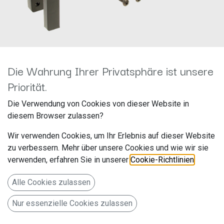
Die Wahrung Ihrer Privatsphäre ist unsere
Priorität.
1-DIN RB Audi A3 1996 >
Die Verwendung von Cookies von dieser Website in
schwarz 281320-02
diesem Browser zulassen?
Hersteller: ACV
Wir verwenden Cookies, um Ihr Erlebnis auf dieser Website
Artikelnummer: 281320-02
zu verbessern. Mehr über unsere Cookies und wie wir sie
acv GmbH
verwenden, erfahren Sie in unserer
Cookie-Richtlinien
.
Straßburger Allee 10-12
Alle Cookies zulassen
41812 Erkelenz
Nur essenzielle Cookies zulassen
Deutschland www.acvgmbh.de