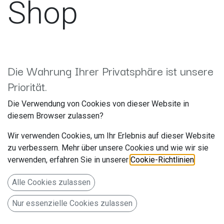
Shop
Die Wahrung Ihrer Privatsphäre ist unsere
Bereits seit mehr als 30 Jahren ist die ARL autoradioland
Priorität.
GmbH Dein kompetenter Einbauspezialist. In unserem
Onlineshop, sowie in unserem Fachhandel vor Ort, bieten
Die Verwendung von Cookies von dieser Website in
wir Euch die Möglichkeit, alles rund um das Thema Car-Hifi,
diesem Browser zulassen?
zu fairen Preisen zu erwerben. Unsere Produktpalette
umfasst vom kleinen und günstigen Autoradio bis hin zur
Wir verwenden Cookies, um Ihr Erlebnis auf dieser Website
High-End-Navigationslösung auch Lautsprecher, Subwoofer,
zu verbessern. Mehr über unsere Cookies und wie wir sie
Endstufen, Fahrzeugdämmung, Alarm- und Ortungssysteme,
verwenden, erfahren Sie in unserer
Cookie-Richtlinien
.
Rückfahrkameras und Parksensoren und ein umfangreiches
Alle Cookies zulassen
Zubehörprogramm für den perfekten Einbau. Ebenso
bringen wir unserem Know-How Ihr Wohnmobil auf den
Nur essenzielle Cookies zulassen
neuesten
Stand
der Technik, damit einer entspannten
Reise nichts im Wege steht.