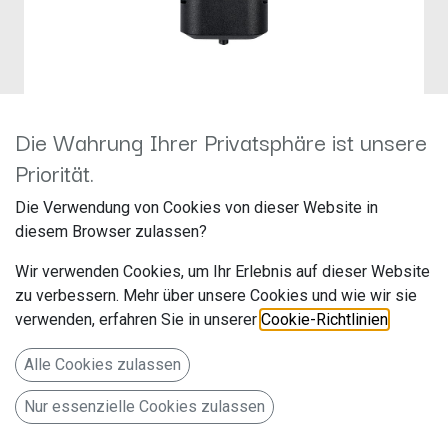
Die Wahrung Ihrer Privatsphäre ist unsere
Thitronik Funk-Gaswarner
Priorität.
Hersteller: Thitronik
Die Verwendung von Cookies von dieser Website in
Artikelnummer: 100759
diesem Browser zulassen?
Thitronik GmbH
Wir verwenden Cookies, um Ihr Erlebnis auf dieser Website
Finkenweg 11-15
zu verbessern. Mehr über unsere Cookies und wie wir sie
verwenden, erfahren Sie in unserer
Cookie-Richtlinien
.
24340 Eckernförde
Deutschland www.thitronik.de
Alle Cookies zulassen
Gaswarner für WiPro III und WiPro III safe.lock
Nur essenzielle Cookies zulassen
109,00
€
Alle Preise inkl. MwSt.
zzgl. Versandkosten