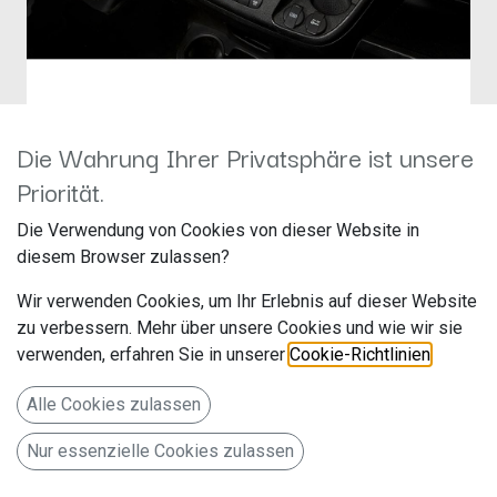
Die Wahrung Ihrer Privatsphäre ist unsere
Priorität.
Pioneer SPH-EVO950DAB-C
Die Verwendung von Cookies von dieser Website in
Ducato 7
diesem Browser zulassen?
Hersteller: Pioneer
Wir verwenden Cookies, um Ihr Erlebnis auf dieser Website
Artikelnummer: SPH-EVO950DAB-C-D7
zu verbessern. Mehr über unsere Cookies und wie wir sie
Pioneer Electronics Deutschland
verwenden, erfahren Sie in unserer
Cookie-Richtlinien
.
Hanns-Martin-Schleyer-Str. 35
Alle Cookies zulassen
Willich NW 47877 www.pioneer-car.eu/de/de/
Nur essenzielle Cookies zulassen