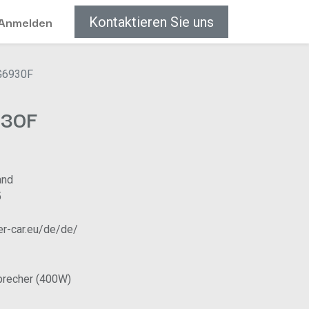
Anmelden
Kontaktieren Sie uns
G6930F
930F
and
5
r-car.eu/de/de/
precher (400W)