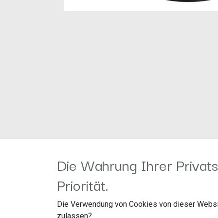
Die Wahrung Ihrer Privats
Entdecken Sie die bisher beste G-Serie:
Priorität.
Die neuen, verbesserten Lautsprecher der G-Ser
Die Verwendung von Cookies von dieser Websi
Verhältnis. Ihre robuste, leichte Konstruktion
zulassen?