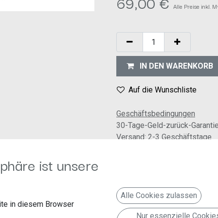
69,00
€
Alle Preise inkl. 
IN DEN WARENKORB
Auf die Wunschliste
Geschäftsbedingungen
30-Tage-Geld-zurück-Garanti
Versand: 2-3 Geschäftstage
phäre ist unsere
Alle Cookies zulassen
ie sind speziell f
un
ür erstklassigen und kraftvollen Klang entwickelt
te in diesem Browser
 mit noch mehr Befestigungsmöglichkeiten macht den Einbau in ei
Nur essenzielle Cookie