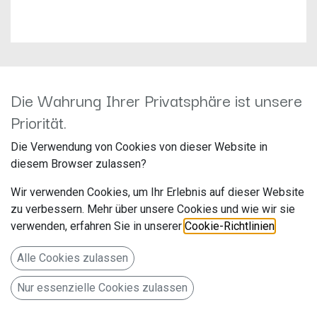
Die Wahrung Ihrer Privatsphäre ist unsere
Pioneer TS-S15
Priorität.
Hersteller: Pioneer
Die Verwendung von Cookies von dieser Website in
Artikelnummer: TS-S15
diesem Browser zulassen?
Pioneer Electronics Deutschland
Wir verwenden Cookies, um Ihr Erlebnis auf dieser Website
Hanns-Martin-Schleyer-Str. 35
zu verbessern. Mehr über unsere Cookies und wie wir sie
verwenden, erfahren Sie in unserer
Cookie-Richtlinien
.
Willich NW 47877 www.pioneer-car.eu/de/de/
Alle Cookies zulassen
Kalottenhochtöner (120 W), 20 mm
Nur essenzielle Cookies zulassen
54,89
€
Alle Preise inkl. MwSt.
zzgl. Versandkosten