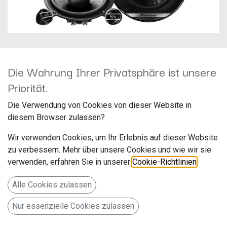
Die Wahrung Ihrer Privatsphäre ist unsere
Priorität.
Pioneer TS-G130C Kompo-
Die Verwendung von Cookies von dieser Website in
diesem Browser zulassen?
Lautsprecher 13cm ( 250 W
Wir verwenden Cookies, um Ihr Erlebnis auf dieser Website
max.)
zu verbessern. Mehr über unsere Cookies und wie wir sie
verwenden, erfahren Sie in unserer
Cookie-Richtlinien
.
Hersteller: Pioneer
Artikelnummer: TS-G130C
Alle Cookies zulassen
Pioneer Electronics Deutschland
Nur essenzielle Cookies zulassen
Hanns-Martin-Schleyer-Str. 35