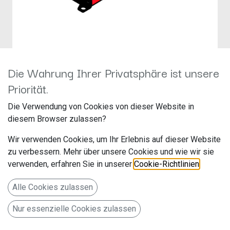
Die Wahrung Ihrer Privatsphäre ist unsere
Priorität.
Vibe 65.4M 4-Kanal Verstärker
Die Verwendung von Cookies von dieser Website in
Hersteller: Vibe
diesem Browser zulassen?
Artikelnummer: Vibe
Wir verwenden Cookies, um Ihr Erlebnis auf dieser Website
Tech House, Reddicap Trading Estate, The Royal Town of
zu verbessern. Mehr über unsere Cookies und wie wir sie
Sutton Coldfield, Birmingham, Sutton Coldfield B75 7BU,
verwenden, erfahren Sie in unserer
Cookie-Richtlinien
.
Vereinigtes Königreich
Alle Cookies zulassen
POWERBOX65.4M-V7
189,00
€
Nur essenzielle Cookies zulassen
Alle Preise inkl. MwSt.
zzgl. Versandkosten