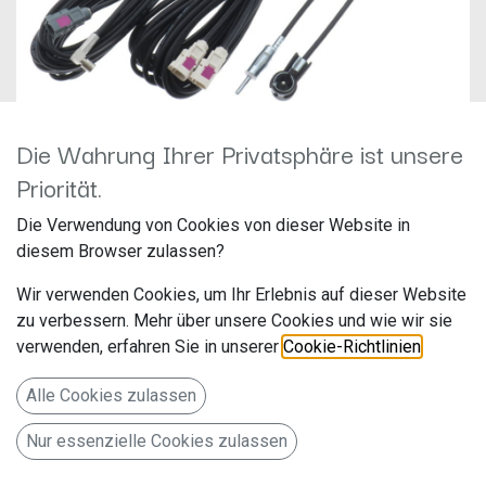
Die Wahrung Ihrer Privatsphäre ist unsere
Priorität.
LowLoss Verlängerungsset, 2
Die Verwendung von Cookies von dieser Website in
diesem Browser zulassen?
mal 3,5 m für UKW/DAB plus 2
Wir verwenden Cookies, um Ihr Erlebnis auf dieser Website
Adapter
zu verbessern. Mehr über unsere Cookies und wie wir sie
verwenden, erfahren Sie in unserer
Cookie-Richtlinien
.
Hersteller:
Artikelnummer: UNI-2L350
Alle Cookies zulassen
Nur essenzielle Cookies zulassen
LowLoss Verlängerungsset, 2 mal 3,5 m für UKW/DAB plus