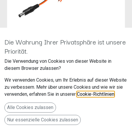
Die Wahrung Ihrer Privatsphäre ist unsere
Rückfahrkamera
Priorität.
Anschlusskabel
Die Verwendung von Cookies von dieser Website in
diesem Browser zulassen?
Hersteller: Maxxcount
Artikelnummer: A21991
Wir verwenden Cookies, um Ihr Erlebnis auf dieser Website
zu verbessern. Mehr über unsere Cookies und wie wir sie
verwenden, erfahren Sie in unserer
Cookie-Richtlinien
.
Stromanschlusskabel Rückfahrkameras rot, 12V, 1,5m
Alle Cookies zulassen
9,98
€
Alle Preise inkl. MwSt.
zzgl. Versandkosten
Nur essenzielle Cookies zulassen